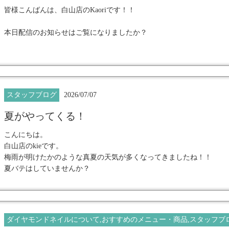
皆様こんばんは、白山店のKaoriです！！
本日配信のお知らせはご覧になりましたか？
夏の福袋precious bagが7/17より販売されます☆
今回の目玉は
スタッフブログ
2026/07/07
グリーンダイヤ(マーキス)
ブルーダイヤのクラウンセット
夏がやってくる！
こちらは必見です！
こんにちは。
追加発注が難しい場合があるので、数量限定！
白山店のkieです。
お早めにお問い合わせください♪♪
梅雨が明けたかのような真夏の天気が多くなってきましたね！！
夏バテはしていませんか？
そしてそして、
最近は夏ならではのデザインを施術することが多くなってきました ̀⁽⸌̠̇⸍̠̇⁾ 
以前より販売していたブルーダイヤの小さめサイズ、0.01ctと0.006ct
ついに！
皆さまも是非お気軽にお声掛けくださいね♪
イエローも入荷いたしました！！！
ダイヤモンドネイルについて,おすすめのメニュー・商品,スタッフブ
白山店 kie