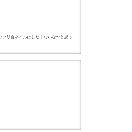
、引き締めにお使いください(^o^)
ッツリ夏ネイルはしたくないな〜と思っ
映えるように^^
、指先を動かす度に眩しいほど輝いてい
た。
埋めつくし)をするのがいいかなと思い