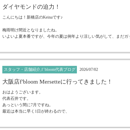
ブルーダイヤと同料金でのご案内になるのでぜひワンポイント使いとして
★
━━━━━━━━━━━━━━━━━━
ダイヤモンドの迫力！
上品な輝きを放つ
イエロー 0.006ct ¥4400(税込)
こんにちは！新橋店のKeinaです♪
イエロー 0.01ct ¥6600(税込)
大人女性のための究極のネイルアート
梅雨明け間近となりましたね。
いよいよ夏本番ですが、
今年の夏は例年より涼しい気がして、まだガ
『ダイヤモンドジュエリーネイル』
早速購入されたお客様ネイル
たのでイエローのフラワーネイルで爽やかに仕上げました♪
施術数日本一のネイルサロンで
イエローダイヤをあまり使ってなかったので、今回はイエローダイヤが
アート×カラーダイヤの組み合わせも、楽しみ方のひとつです♪
輝きの感動体験してみませんか？
私も購入予定です♪
スタッフ・店舗紹介,f’bloom代表ブログ
2026/07/02
貴石は乗せず大きめのダイヤモンドのみで埋めつくしてみたのですが
━━━━━━━━━━━━━━━━━━━★
白山店 店長 Kaori
大阪店f'bloom Mersetteに行ってきました！
て…ダイヤモンドジュエリーネイルでしか作れないものだと感じまし
おはようございます。
これはぜひ多くの方にご体験頂けたら嬉しいなと思います。
代表石井です。
★━━━━━━━━━━━━━━━━━━
たくさんの作品を掲載中
あっという間に7月ですね。
ちなみに0.1ctなど大きな石を含め19石乗っています♪
最近は本当に早く1日が終わるので、
上品な輝きを放つ
お爪が小さい方、短い方は厚みが出やすいため、小さめの石でパヴェ(
Instagramフォローお願いします！
ちょっと怖くなりますｗ
ます^^
大人女性のための究極のネイルアート
YouTubeで「昭和の子どもの夏休み」について
▶︎ @fbloom_diamondnails