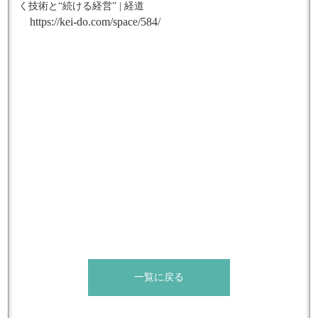
く技術と“続ける経営” | 経道
https://kei-do.com/space/584/
一覧に戻る