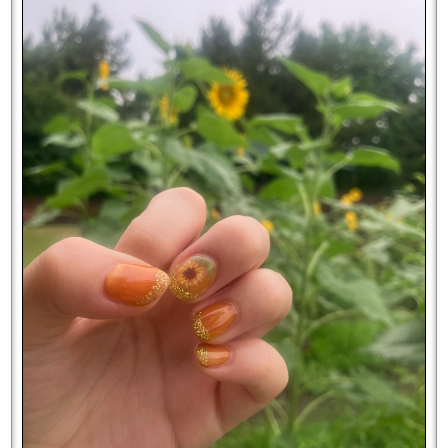
気分転換になりますね♪
━━━━━━━━━━━━━━━━━━━
★
たくさんの作品を掲載中
それでは、夏のお出かけを意識したマイネイルをご紹介しま
す。
Instagram
フォローお願いします！
フットはマグネットネイル
砂浜&海水の中でキラキラ、とてもテンションがあがります♪
@fbloom_diamondjewelry_nails
▶︎
ハンドは長さ出しをクリアカラーにして夏らしく。
https://www.instagram.com/fbloom_diamondjewelry_nails/
f'bloom
は様々な情報を発信しています
今年流行ってるデザインらしく、なんだかとてもハマりそうな
予感。
早くも次はカラフルバージョンにしようかなと思ってます…笑
ご予約もこちらからどうぞ☆