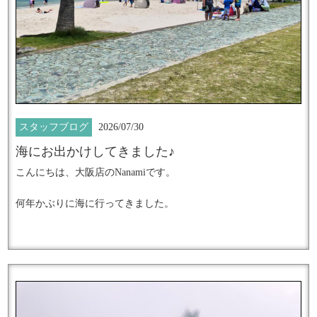
━━━━━━━━━━━━━━━━━━
★
上品な輝きを放つ
大人女性のための究極のネイルアート
スタッフブログ
2026/07/30
海にお出かけしてきました♪
こんにちは、大阪店のNanamiです。
『ダイヤモンドジュエリーネイル』
何年かぶりに海に行ってきました。
施術数日本一のネイルサロンで
暑すぎる毎日が続いて、お出かけする気にもならない日も多い
中
なんとか無理やり自分にムチ打って行動してみました！笑
輝きの感動体験してみませんか？
でも実際に出かけてしまうとやはりとてもいい