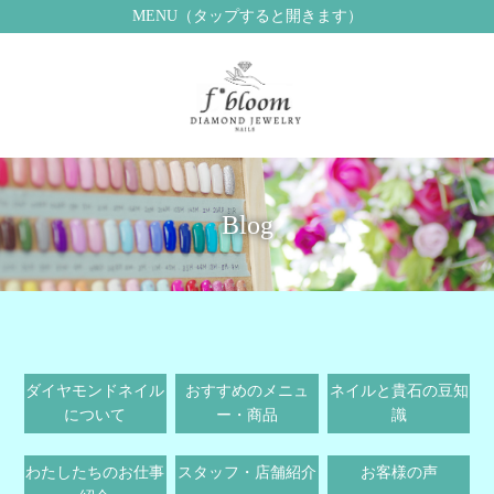
MENU（タップすると開きます）
Blog
ダイヤモンドネイル
おすすめのメニュ
ネイルと貴石の豆知
について
ー・商品
識
わたしたちのお仕事
スタッフ・店舗紹介
お客様の声