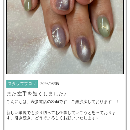
スタッフブログ
2026/08/05
また左手を短くしました♪
Saki
…
こんにちは、表参道店の
です！ご無沙汰しております
！
新しい環境でも張り切ってお仕事していこうと思っておりま
♪
す。引き続き、どうぞよろしくお願いいたします