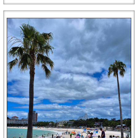
趣味をまたしっかり練習しようと思い、左手の爪をまた短くし
ました！
♪
両手で撮るとこのような状態です
Saki
はバイオリンをいたしますが、そのほか楽器をなさるかた
向けのネイルもご提案できますので、ぜひお気軽にご相談くだ
さいませ！
Saki
表参道店