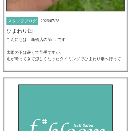
大阪店 Nanami
https://lit.link/fbloom
スタッフブログ
2026/07/28
ひまわり畑
★━━━━━━━━━━━━━━━━━━
こんにちは、新橋店のAkinaです!
上品な輝きを放つ
太陽の下は暑くて苦手ですが、
大人女性のための究極のネイルアート
雨が降ってきて涼しくなったタイミングでひまわり畑へ行って
きました。
『ダイヤモンドジュエリーネイル』
施術数日本一のネイルサロンで
結局すぐに晴れてしまったのですが、
冷房もない中ひまわりたちは
輝きの感動体験してみませんか？
みんなお日様を見上げていて元気いっぱいに太陽の光をあびて
いました。
━━━━━━━━━━━━━━━━━━━★
夏をかんじる素敵な景色でした。
たくさんの作品を掲載中