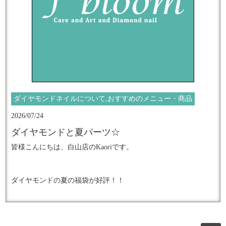
ネイルもべっこうカラーとひまわりにしました。
Instagramフォローお願いします！
夏のオレンジカラーは明るさもありとてもおしゃれに感じます
ね。
▶︎ @fbloom_diamondjewelry_nails
https://www.instagram.com/fbloom_diamondjewelry_nails/
★━━━━━━━━━━━━━━━━━━
f'bloomは様々な情報を発信しています
上品な輝きを放つ
ご予約もこちらからどうぞ☆
ダイヤモンドネイルについて,おすすめのメニュー・商品
https://lit.link/fbloom
大人女性のための究極のネイルアート
2026/07/24
『ダイヤモンドジュエリーネイル』
ダイヤモンドと夏パーツ☆
皆様こんにちは、白山店のKaoriです。
施術数日本一のネイルサロンで
輝きの感動体験してみませんか？
ダイヤモンドの夏の福袋が好評！！
━━━━━━━━━━━━━━━━━━━★
続々と皆様がダイヤを増やしてくださりとても嬉しいです！
たくさんの作品を掲載中
デザインの幅が広がると、新しい貴石の奇跡が生まれることも