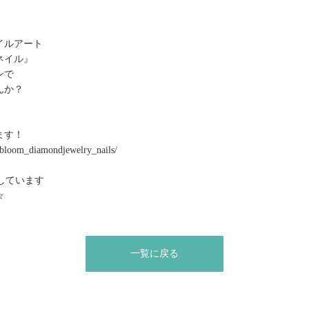
イルアート
ネイル』
ンで
んか？
します！
fbloom_diamondjewelry_nails/
信しています
☆
一覧に戻る