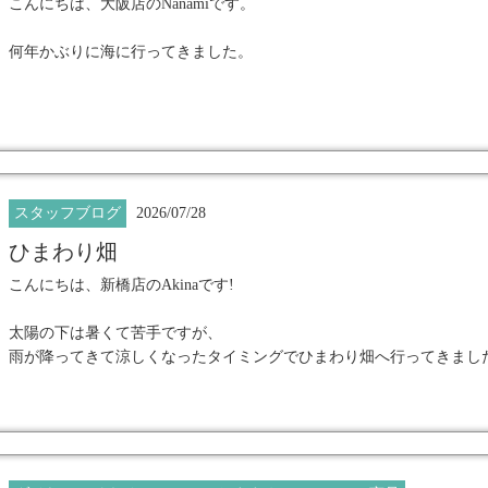
こんにちは、大阪店のNanamiです。
Saki
はバイオリンをいたしますが、そのほか楽器をなさるかた向けの
軽にご相談くださいませ！
何年かぶりに海に行ってきました。
暑すぎる毎日が続いて、お出かけする気にもならない日も多い中
なんとか無理やり自分にムチ打って行動してみました！笑
でも実際に出かけてしまうとやはりとてもいい
Saki
表参道店
スタッフブログ
2026/07/28
気分転換になりますね♪
ひまわり畑
こんにちは、新橋店のAkinaです!
それでは、夏のお出かけを意識したマイネイルをご紹介します。
━━━━━━━━━━━━━━━━━━
★
太陽の下は暑くて苦手ですが、
雨が降ってきて涼しくなったタイミングでひまわり畑へ行ってきまし
フットはマグネットネイル
砂浜&海水の中でキラキラ、とてもテンションがあがります♪
上品な輝きを放つ
結局すぐに晴れてしまったのですが、
冷房もない中ひまわりたちは
ハンドは長さ出しをクリアカラーにして夏らしく。