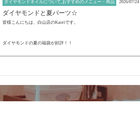
大人女性のための究極のネイルアート
ダイヤモンドネイルについて,おすすめのメニュー・商品
2026/07/24
みんなお日様を見上げていて元気いっぱいに太陽の光をあびていまし
夏をかんじる素敵な景色でした。
ダイヤモンドと夏パーツ☆
皆様こんにちは、白山店のKaoriです。
『ダイヤモンドジュエリーネイル』
今年流行ってるデザインらしく、なんだかとてもハマりそうな予感。
ネイルもべっこうカラーとひまわりにしました。
早くも次はカラフルバージョンにしようかなと思ってます…笑
夏のオレンジカラーは明るさもありとてもおしゃれに感じますね。
ダイヤモンドの夏の福袋が好評！！
施術数日本一のネイルサロンで
続々と皆様がダイヤを増やしてくださりとても嬉しいです！
★━━━━━━━━━━━━━━━━━━
大阪店 Nanami
輝きの感動体験してみませんか？
デザインの幅が広がると、新しい貴石の奇跡が生まれることも☆
上品な輝きを放つ
★━━━━━━━━━━━━━━━━━━
これだからダイヤモンドはやめられませんっ！！！
大人女性のための究極のネイルアート
━━━━━━━━━━━━━━━━━━━
★
上品な輝きを放つ
夏になると必ず、お客様にオススメしちゃう夏パーツとのコラボ。
『ダイヤモンドジュエリーネイル』
Diamond nails
Bridal nails
Art Gall
大人女性のための究極のネイルアート
シルバーもゴールドもMIXしても可愛く出来ちゃいます！！
施術数日本一のネイルサロンで
たくさんの作品を掲載中
『ダイヤモンドジュエリーネイル』
輝きの感動体験してみませんか？
巻貝大好き。
Instagram
フォローお願いします！
私も付けてるのでぜひ直接ご覧くださいね！
施術数日本一のネイルサロンで