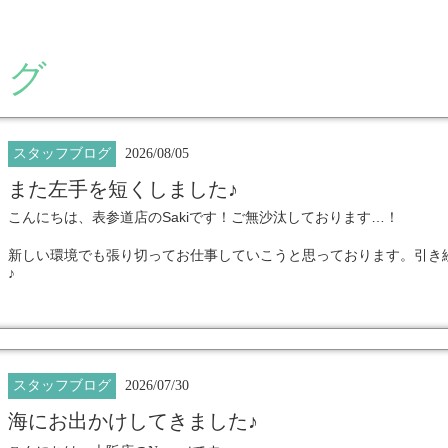
ログ
スタッフブログ
2026/08/05
また左手を短くしました♪
Saki
…
こんにちは、表参道店の
です！ご無沙汰しております
！
新しい環境でも張り切ってお仕事していこうと思っております。引き
♪
趣味をまたしっかり練習しようと思い、左手の爪をまた短くしました
スタッフブログ
2026/07/30
海にお出かけしてきました♪
♪
両手で撮るとこのような状態です