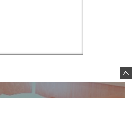
た。
ery
Salon
Menu
News
Blog
Voice
Recruit
Copyright ©2017 f'bloom