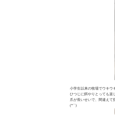
小学生以来の牧場でウキウ
ひつじに餌やりとっても楽し
爪が長いせいで、間違えて
(*´`)