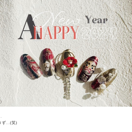
…
ず…(笑)