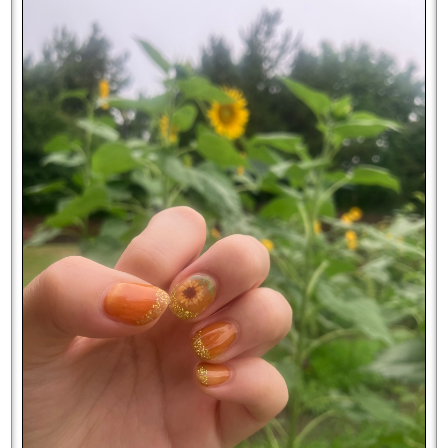
でも実際に出かけてしまうとやはりとてもいい
気分転換になりますね♪
━━━━━━━━━━━━━━━━━━━
★
たくさんの作品を掲載中
それでは、夏のお出かけを意識したマイネイルをご紹介しま
す。
Instagram
フォローお願いします！
フットはマグネットネイル
砂浜&海水の中でキラキラ、とてもテンションがあがります♪
@fbloom_diamondjewelry_nails
▶︎
ハンドは長さ出しをクリアカラーにして夏らしく。
https://www.instagram.com/fbloom_diamondjewelry_nails/
f'bloom
は様々な情報を発信しています
今年流行ってるデザインらしく、なんだかとてもハマりそうな
予感。
早くも次はカラフルバージョンにしようかなと思ってます…笑