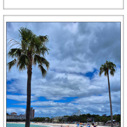
趣味をまたしっかり練習しようと思い、左手の爪をまた短くし
ました！
♪
両手で撮るとこのような状態です
Saki
はバイオリンをいたしますが、そのほか楽器をなさるかた
向けのネイルもご提案できますので、ぜひお気軽にご相談くだ
さいませ！
Saki
表参道店