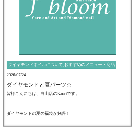
たくさんの作品を掲載中
ネイルもべっこうカラーとひまわりにしました。
Instagramフォローお願いします！
夏のオレンジカラーは明るさもありとてもおしゃれに感じます
ね。
▶︎ @fbloom_diamondjewelry_nails
https://www.instagram.com/fbloom_diamondjewelry_nails/
★━━━━━━━━━━━━━━━━━━
f'bloomは様々な情報を発信しています
上品な輝きを放つ
ご予約もこちらからどうぞ☆
ダイヤモンドネイルについて,おすすめのメニュー・商品
https://lit.link/fbloom
大人女性のための究極のネイルアート
2026/07/24
『ダイヤモンドジュエリーネイル』
ダイヤモンドと夏パーツ☆
皆様こんにちは、白山店のKaoriです。
施術数日本一のネイルサロンで
輝きの感動体験してみませんか？
ダイヤモンドの夏の福袋が好評！！
━━━━━━━━━━━━━━━━━━━★
続々と皆様がダイヤを増やしてくださりとても嬉しいです！