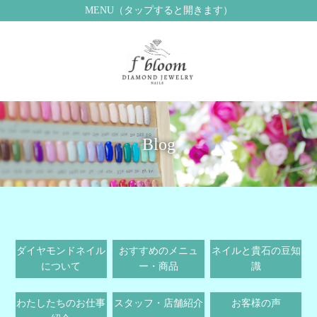
MENU（タップすると開きます）
Blog
ダイヤモンドネイル
おすすめのメニュ
ネイルと貴石の豆知
について
ー・商品
識
わたしたちのお仕事
スタッフ・店舗紹介
お客様の声