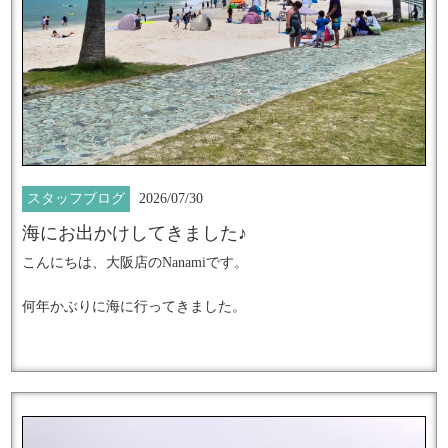
━━━━━━━━━━━━━━━━━━
★
上品な輝きを放つ
大人女性のための究極のネイルアート
スタッフブログ
2026/07/30
海にお出かけしてきました♪
こんにちは、大阪店のNanamiです。
『ダイヤモンドジュエリーネイル』
何年かぶりに海に行ってきました。
施術数日本一のネイルサロンで
暑すぎる毎日が続いて、お出かけする気にもならない日も多い
中
なんとか無理やり自分にムチ打って行動してみました！笑
輝きの感動体験してみませんか？