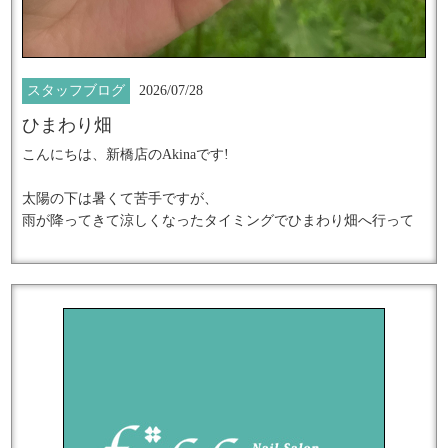
ご予約もこちらからどうぞ☆
大阪店 Nanami
https://lit.link/fbloom
スタッフブログ
2026/07/28
ひまわり畑
★━━━━━━━━━━━━━━━━━━
こんにちは、新橋店のAkinaです!
上品な輝きを放つ
太陽の下は暑くて苦手ですが、
大人女性のための究極のネイルアート
雨が降ってきて涼しくなったタイミングでひまわり畑へ行って
きました。
『ダイヤモンドジュエリーネイル』
施術数日本一のネイルサロンで
結局すぐに晴れてしまったのですが、
冷房もない中ひまわりたちは
輝きの感動体験してみませんか？
みんなお日様を見上げていて元気いっぱいに太陽の光をあびて
いました。
━━━━━━━━━━━━━━━━━━━★
夏をかんじる素敵な景色でした。